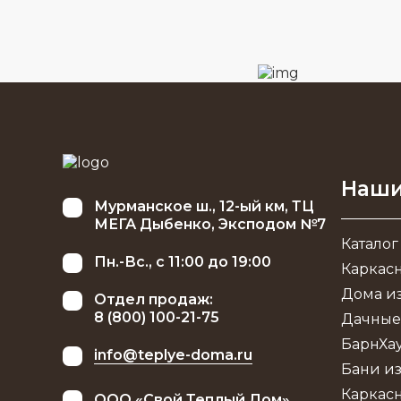
Наши
Мурманское ш., 12-ый км, ТЦ
МЕГА Дыбенко, Эксподом №7
Каталог
Пн.-Вс., с 11:00 до 19:00
Каркас
Дома из
Отдел продаж:
8 (800) 100-21-75
Дачные
БарнХа
info@teplye-doma.ru
Бани из
Каркас
ООО «Свой Теплый Дом»