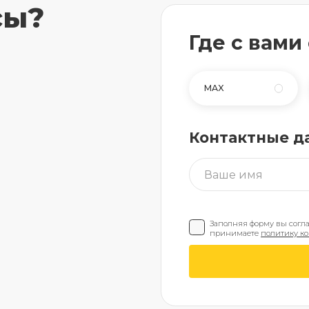
сы?
Где с вами
MAX
Контактные д
Заполняя форму вы согл
принимаете
политику к