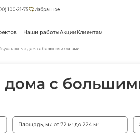
00) 100-21-75
Избранное
оектов
Наши работы
Акции
Клиентам
Двухэтажные дома с большими окнами
 дома с большим
Площадь, м
:
от 72 м
до 224 м
2
2
2