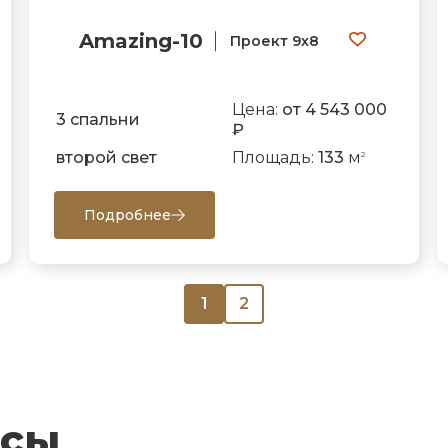
Amazing-10
Проект 9х8
Цена:
от 4 543 000
3 спальни
₽
второй свет
Площадь:
133
м
2
Подробнее
1
2
осы