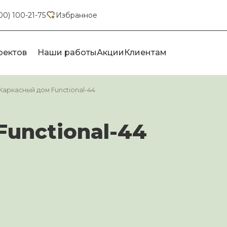
00) 100-21-75
Избранное
оектов
Наши работы
Акции
Клиентам
Каркасный дом Functional-44
unctional-44