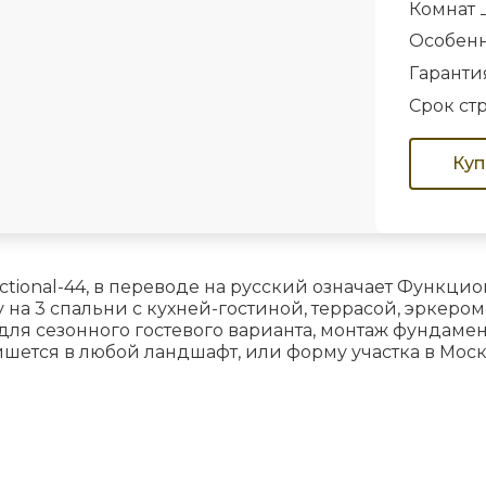
Комнат
Особен
Гаранти
Срок ст
Куп
tional-44, в переводе на русский означает Функци
на 3 спальни с кухней-гостиной, террасой, эркером,
а для сезонного гостевого варианта, монтаж фундам
пишется в любой ландшафт, или форму участка в Мос