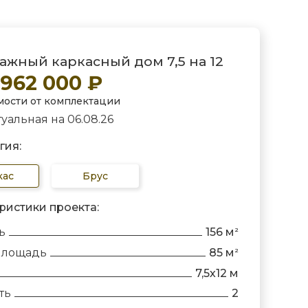
ажный каркасный дом 7,5 на 12
 962 000 ₽
мости от комплектации
уальная на 06.08.26
гия:
кас
Брус
ристики проекта:
ь
156 м
2
площадь
85 м
2
7,5х12 м
ть
2