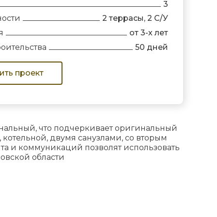
3
ности
2 террасы, 2 С/У
я
от 3-х лет
роительства
50 дней
ить проект
ональный, что подчеркивает оригинальный
 котельной, двумя санузлами, со вторым
ента и коммуникаций позволят использовать
ковской области