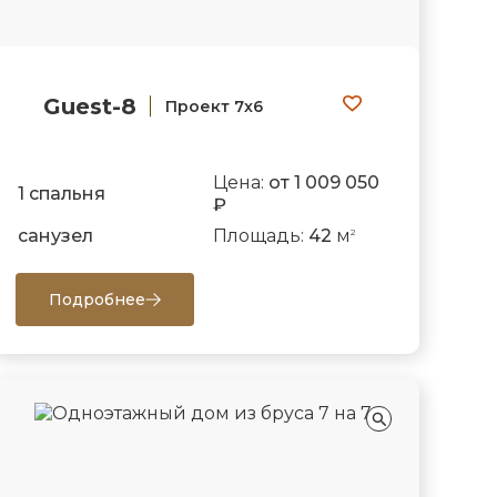
Guest-8
Проект 7х6
Цена:
от 1 009 050
1 спальня
₽
санузел
Площадь:
42
м
2
Подробнее