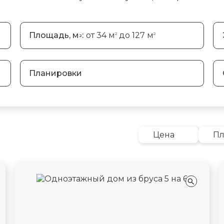
Площадь, м
:
от 34 м
до 127 м
2
2
2
Планировки
Цена
П