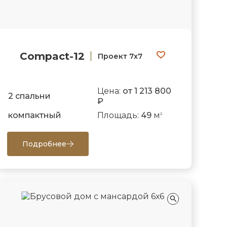
Compact-12
Проект 7х7
Цена:
от 1 213 800
2 спальни
₽
компактный
Площадь:
49
м
2
Подробнее