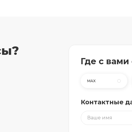
сы?
Где с вами
MAX
Контактные д