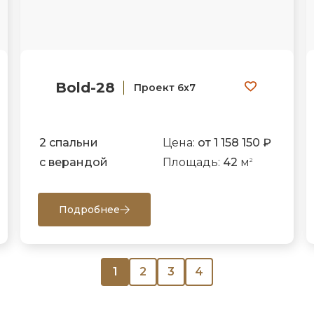
Bold-28
Проект 6х7
2 спальни
Цена:
от 1 158 150 ₽
с верандой
Площадь:
42
м
2
Подробнее
1
2
3
4