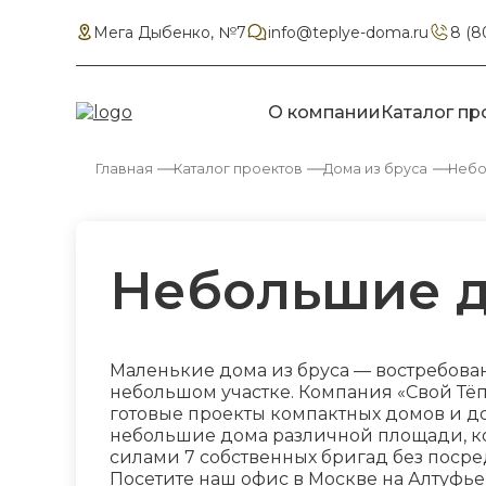
Мега Дыбенко, №7
info@teplye-doma.ru
8 (8
О компании
Каталог пр
Главная
Каталог проектов
Дома из бруса
Небо
Небольшие д
Маленькие дома из бруса — востребован
небольшом участке. Компания «Свой Тёп
готовые проекты компактных домов и до
небольшие дома различной площади, кот
силами 7 собственных бригад без посре
Посетите наш офис в Москве на Алтуфье