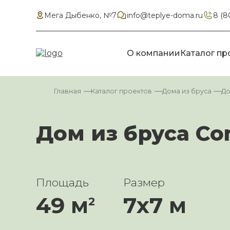
Мега Дыбенко, №7
info@teplye-doma.ru
8 (8
О компании
Каталог пр
Главная
Каталог проектов
Дома из бруса
До
Дом из бруса Co
Площадь
Размер
49 м
7х7 м
2