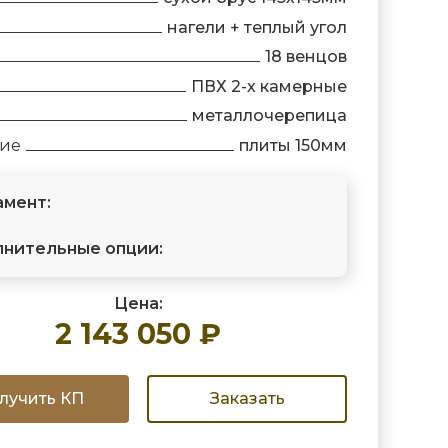
нагели + теплый угол
18 венцов
ПВХ 2-х камерные
металлочерепица
ние
плиты 150мм
мент:
нительные опции:
Цена:
2 143 050 ₽
лучить КП
Заказать