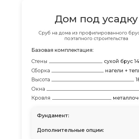
Дом под усадку
Сруб на дома из профилированного брус
поэтапного строительства
Базовая комплектация:
Стены
сухой брус 1
Сборка
нагели + теп
Высота
1
Окна
Кровля
металлоч
Фундамент:
Дополнительные опции: