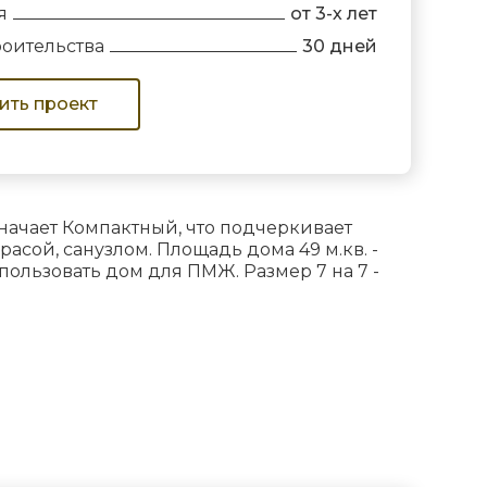
я
от 3-х лет
роительства
30 дней
ить проект
начает Компактный, что подчеркивает
асой, санузлом. Площадь дома 49 м.кв. -
ользовать дом для ПМЖ. Размер 7 на 7 -