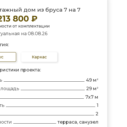
ажный дом из бруса 7 на 7
 213 800 ₽
мости от комплектации
уальная на 08.08.26
гия:
ус
Каркас
ристики проекта:
ь
49 м
2
площадь
29 м
2
7х7 м
ть
1
2
ности
терраса, санузел