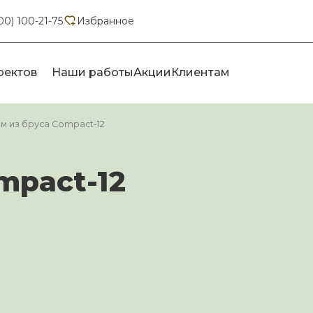
00) 100-21-75
Избранное
оектов
Наши работы
Акции
Клиентам
м из бруса Compact-12
mpact-12