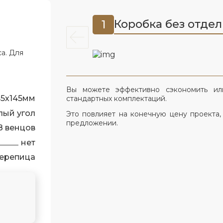
Коробка без отде
1
а. Для
Вы можете эффективно сэкономить ил
45х145мм
стандартных комплектаций.
лый угол
Это повлияет на конечную цену проекта,
предложении.
8 венцов
нет
ерепица