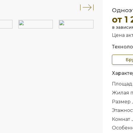
Одноэт
от 1
в зависи
Цена акт
Техноло
Бр
Характе
Площад
Жилая 
Размер
Этажнос
Комнат
Особен