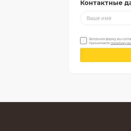
Контактные д
Заполняя форму вы согл
принимаете
политику к