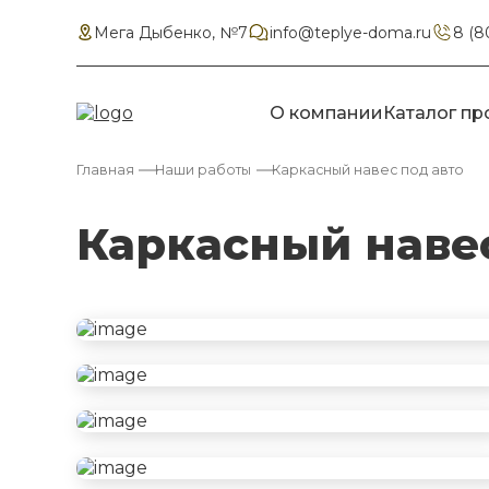
Мега Дыбенко, №7
info@teplye-doma.ru
8 (8
О компании
Каталог пр
Главная
Наши работы
Каркасный навес под авто
Каркасный навес