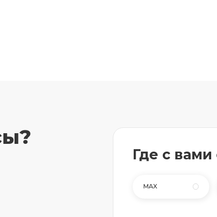
сы?
Где с вами
MAX