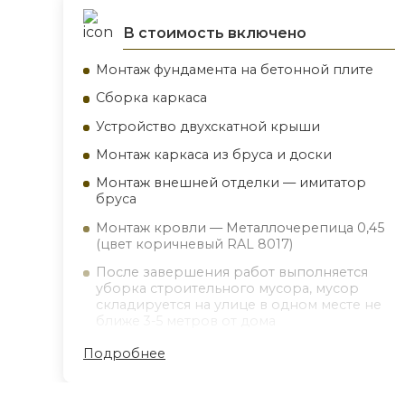
В стоимость включено
Монтаж фундамента на бетонной плите
Сборка каркаса
Устройство двухскатной крыши
Монтаж каркаса из бруса и доски
Монтаж внешней отделки — имитатор
бруса
Монтаж кровли — Металлочерепица 0,45
(цвет коричневый RAL 8017)
После завершения работ выполняется
уборка строительного мусора, мусор
складируется на улице в одном месте не
ближе 3-5 метров от дома
Подробнее