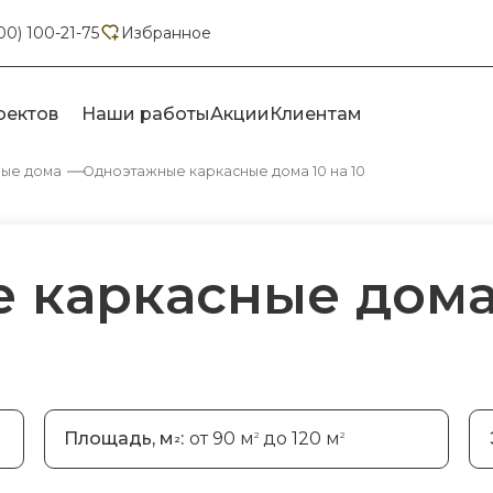
00) 100-21-75
Избранное
оектов
Наши работы
Акции
Клиентам
ные дома
Одноэтажные каркасные дома 10 на 10
каркасные дома 
Площадь, м
:
от 90 м
до 120 м
2
2
2