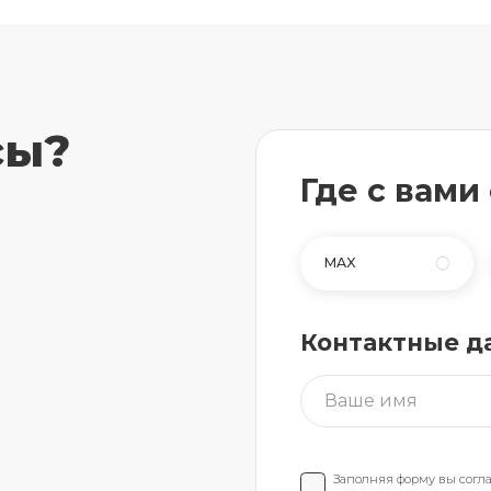
сы?
Где с вами
MAX
Контактные д
Заполняя форму вы согл