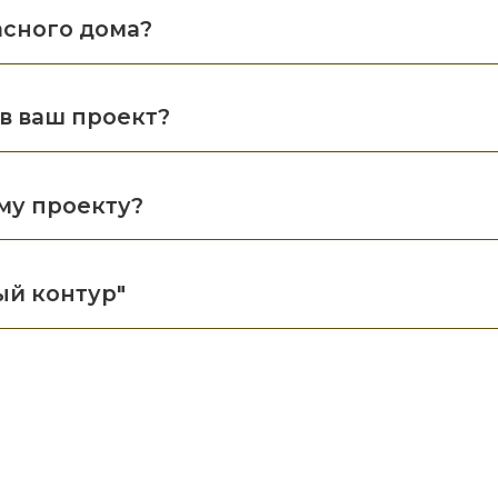
асного дома?
в ваш проект?
му проекту?
ый контур"