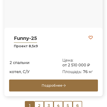
Funny-25
Проект 8,5х9
Цена:
2 спальни
от 2 510 000 ₽
котел, С/У
Площадь:
76
м
2
Подробнее
1
2
3
4
5
6