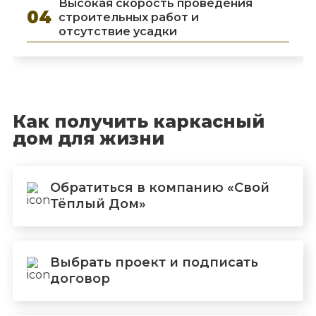
Высокая скорость проведения
вы получите каркасник с дополнительным
строительных работ и
утеплением и наружной отделкой. Срок службы
отсутствие усадки
такого сборного дома составит 50 лет или более:
при этом вам не придётся тратить много
времени и денег на его поддержание в
хорошем состоянии, поскольку деревянный
каркас рассчитан на большие нагрузки и
сделан из самых качественных материалов.
Как получить каркасный
дом для жизни
Обратиться в компанию «Свой
Тёплый Дом»
Выбрать проект и подписать
договор