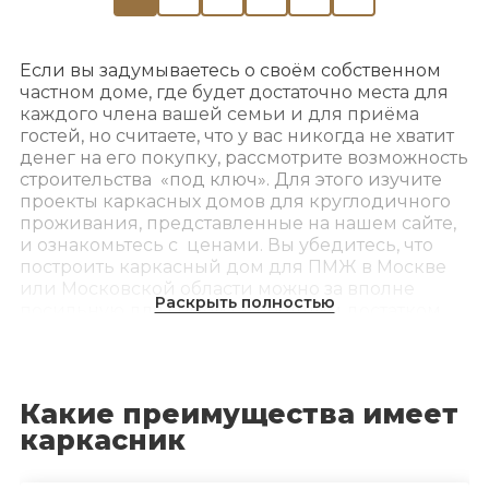
Если вы задумываетесь о своём собственном
частном доме, где будет достаточно места для
каждого члена вашей семьи и для приёма
гостей, но считаете, что у вас никогда не хватит
денег на его покупку, рассмотрите возможность
строительства «под ключ». Для этого изучите
проекты каркасных домов для круглодичного
проживания, представленные на нашем сайте,
и ознакомьтесь с ценами. Вы убедитесь, что
построить каркасный дом для ПМЖ в Москве
или Московской области можно за вполне
Раскрыть полностью
посильную для семей со средним достатком
сумму.
Компания «Свой Тёплый Дом» оказывает услуги
каркасного строительства домов для
Какие преимущества имеет
круглогодичного проживания«под ключ» уже 11
каркасник
лет. На нашем счету более 400 домов,
значительную часть из которых составляют
дома из каркаса. Поэтому мы не только хорошо