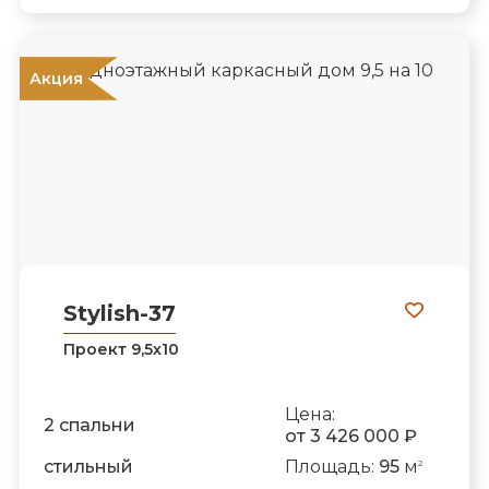
ХИТ!
Акция
Stylish-37
Проект 9,5х10
Цена:
2 спальни
от 3 426 000 ₽
стильный
Площадь:
95
м
2