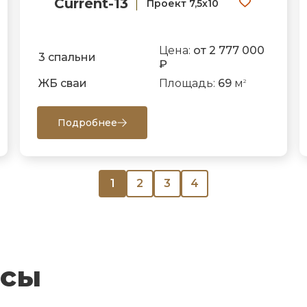
Current-13
Проект 7,5х10
Цена:
от 2 777 000
3 спальни
₽
ЖБ сваи
Площадь:
69
м
2
Подробнее
1
2
3
4
осы