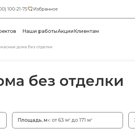
00) 100-21-75
Избранное
оектов
Наши работы
Акции
Клиентам
ркасные дома без отделки
ома без отделки
Площадь, м
:
от 63 м
до 171 м
2
2
2