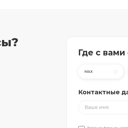
сы?
Где с вами
MAX
Контактные д
Заполняя форму вы согл