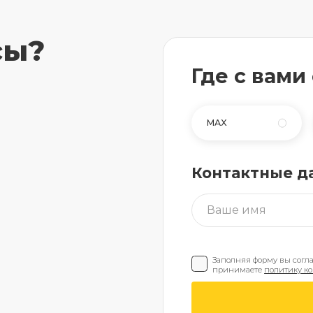
сы?
Где с вами
MAX
Контактные д
Заполняя форму вы согл
принимаете
политику к