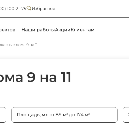
00) 100-21-75
Избранное
оектов
Наши работы
Акции
Клиентам
касные дома 9 на 11
ма 9 на 11
Площадь, м
:
от 89 м
до 174 м
2
2
2