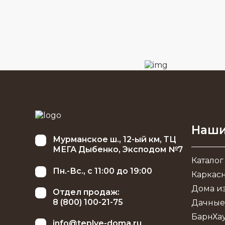
Наши
Мурманское ш., 12-ый км, ТЦ
МЕГА Дыбенко, Эксподом №7
Каталог
Пн.-Вс., с 11:00 до 19:00
Каркас
Дома из
Отдел продаж:
8 (800) 100-21-75
Дачные
БарнХа
info@teplye-doma.ru