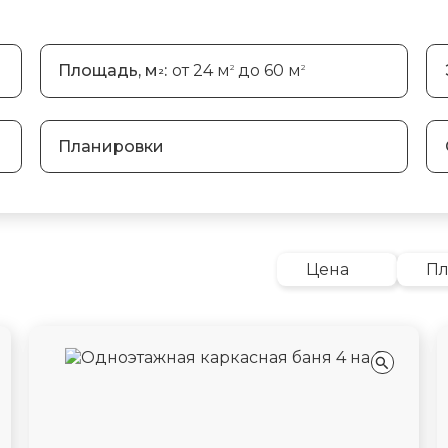
Площадь, м
:
от 24 м
до 60 м
2
2
2
Планировки
Цена
П