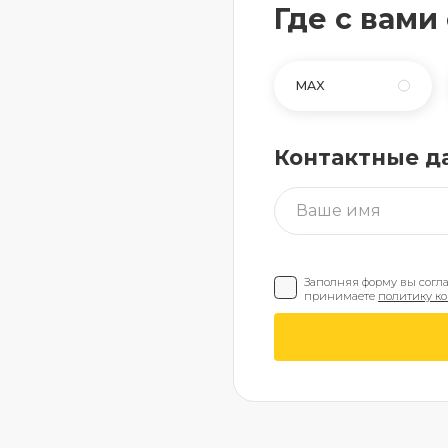
Где с вами
MAX
Контактные д
Заполняя форму вы согл
принимаете
политику к