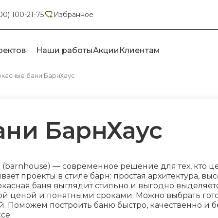
00) 100-21-75
Избранное
оектов
Наши работы
Акции
Клиентам
ркасные бани БарнХаус
ани БарнХаус
с (barnhouse) — современное решение для тех, кто
ает проекты в стиле барн: простая архитектура, вы
аркасная баня выглядит стильно и выгодно выделяет
й ценой и понятными сроками. Можно выбрать гото
 Поможем построить баню быстро, качественно и б
се.