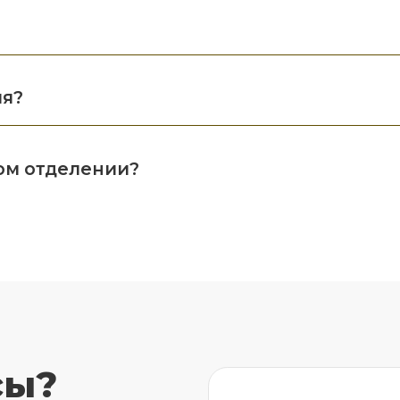
ия?
ом отделении?
сы?