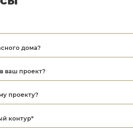
осы
асного дома?
в ваш проект?
му проекту?
ый контур"