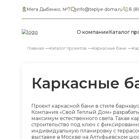
Мега Дыбенко, №7
info@teplye-doma.ru
8 (8
О компании
Каталог пр
Главная
Каталог проектов
Каркасные бани
Ка
Каркасные б
Проект каркасной бани в стиле барнхау
Компания «Свой Теплый Дом» разрабатыв
максимум естественного света. Такая к
строительство под ключ с фиксированно
индивидуальную планировку с террасой.
выставке в Москве на Алтуфьевском шос