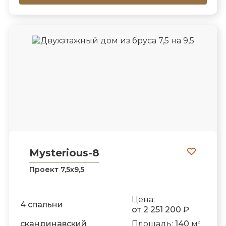
Mysterious-8
Проект 7,5х9,5
Цена:
4 спальни
от 2 251 200 ₽
скандинавский
Площадь:
140
м
2