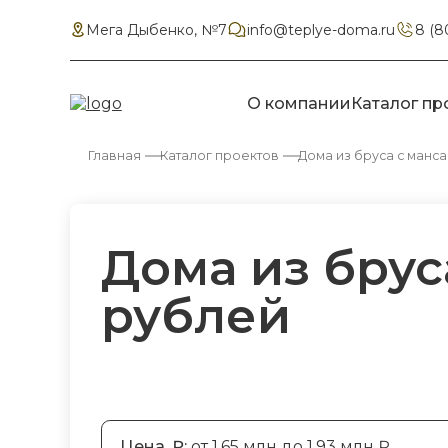
Мега Дыбенко, №7
info@teplye-doma.ru
8 (8
О компании
Каталог пр
Главная
Каталог проектов
Дома из бруса с манс
Дома из брус
рублей
Цена, ₽:
от 1.65 млн до 1.93 млн ₽