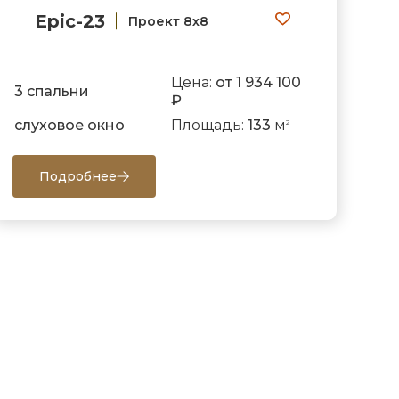
Epic-23
Проект 8х8
Цена:
от 1 934 100
3 спальни
₽
слуховое окно
Площадь:
133
м
2
Подробнее