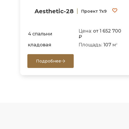
Aesthetic-28
Проект 7х9
Цена:
от 1 652 700
4 спальни
₽
кладовая
Площадь:
107
м
2
Подробнее