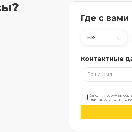
сы?
Где с вами
MAX
Контактные д
Заполняя форму вы согл
принимаете
политику к