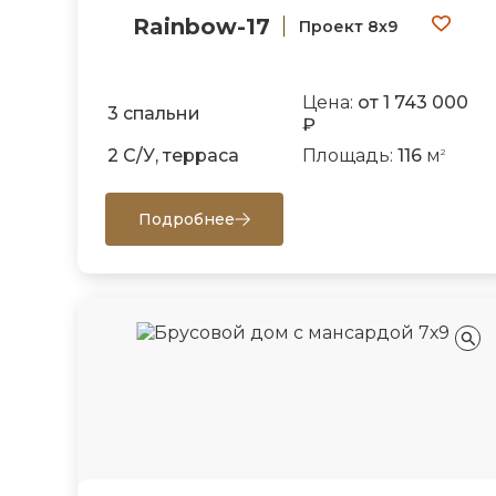
Rainbow-17
Проект 8х9
Цена:
от 1 743 000
3 спальни
₽
2 С/У, терраса
Площадь:
116
м
2
Подробнее