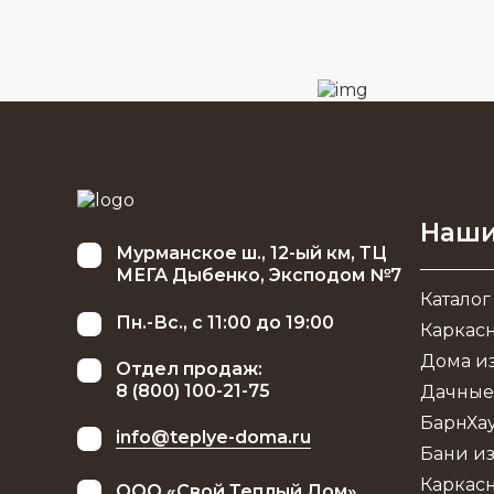
Наши
Мурманское ш., 12-ый км, ТЦ
МЕГА Дыбенко, Эксподом №7
Каталог
Пн.-Вс., с 11:00 до 19:00
Каркас
Дома из
Отдел продаж:
8 (800) 100-21-75
Дачные
БарнХа
info@teplye-doma.ru
Бани из
Каркас
ООО «Свой Теплый Дом»