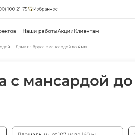
00) 100-21-75
Избранное
оектов
Наши работы
Акции
Клиентам
ардой
Дома из бруса с мансардой до 4 млн
а с мансардой до
Площадь, м
:
от 107 м
до 140 м
2
2
2